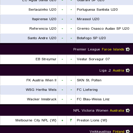
EC Agua Santa U20
-
-
Guarani SP U20
Sertaozinho U20
-
-
Portuguesa Santista U20
Itapirense U20
-
-
Mirassol U20
Referencia U20
-
-
Gremio Osasco Audax SP U20
Santo Andre U20
-
-
Botafogo SP U20
Premier League
Faroe Islands
EB Streymur
-
-
07 Vestur Sorvagur
2. Liga
Austria
FK Austria Wien II
-
-
SKN St. Polten
WSG Hertha Wels
-
-
FC Liefering
Wacker Innsbruck
-
-
FC Blau-Weiss Linz
NPL Victoria Women
Australia
Melbourne City NPL (W)
۰
۲
Preston Lions (W)
Veikkausliiga
Finland