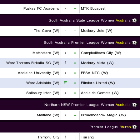
Puskas FC Academy
-
-
MTK Budapest
South Australia State League Women
Australia
The Cove (W)
-
-
Modbury Jets (W)
South Australia Premier League Women
Australia
Metrostars (W)
۰
۰
Campbelltown City (W)
West Torrens Birkalla SC (W)
۱
۰
Modbury Vista (W)
Adelaide University (W)
۰
۰
FFSA NTC (W)
West Adelaide (W)
۳
۰
Flinders United (W)
Salisbury Inter (W)
۰
۰
Adelaide Comets (W)
Northern NSW Premier League Women
Australia
Maitland (W)
۰
۰
Broadmeadow Magic (W)
Premier League
Bhutan
Thimphu City
۱
۱
Tsirang