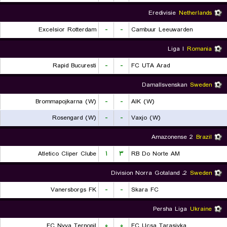
Eredivisie
Netherlands
Excelsior Rotterdam
-
-
Cambuur Leeuwarden
Liga I
Romania
Rapid Bucuresti
-
-
FC UTA Arad
Damallsvenskan
Sweden
Brommapojkarna (W)
-
-
AIK (W)
Rosengard (W)
-
-
Vaxjo (W)
Amazonense 2
Brazil
Atletico Cliper Clube
۱
۳
RB Do Norte AM
2. Division Norra Gotaland
Sweden
Vanersborgs FK
-
-
Skara FC
Persha Liga
Ukraine
FC Nyva Ternopil
۰
۰
FC Ucsa Tarasivka