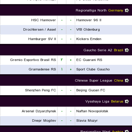
Regionalliga North
Germany
HSC Hannover
-
-
Hannover 96 II
Drochtersen / Assel
-
-
VfB Oldenburg
Hamburger SV II
-
-
Kickers Emden
Gaucho Serie A2
Brazil
Gremio Esportivo Brasil RS
۲
۰
EC Guarani RS
Gramadense RS
۱
۰
Sport Clube Gaucho
Chinese Super League
China
Shenzhen Peng FC
-
-
Beijing Guoan FC
Vysshaya Liga
Belarus
Arsenal Dzyarzhynsk
-
-
Naftan Novopolotsk
Dnepr Mogilev
-
-
Slavia Mozyr
Regionalliga West
Austria