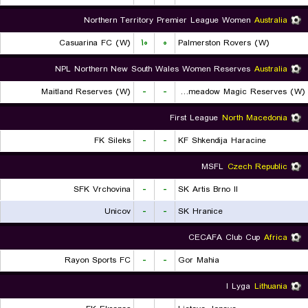
Northern Territory Premier League Women
Australia
Casuarina FC (W)
۱۰
۰
Palmerston Rovers (W)
NPL Northern New South Wales Women Reserves
Australia
Maitland Reserves (W)
-
-
Broadmeadow Magic Reserves (W)
First League
North Macedonia
FK Sileks
-
-
KF Shkendija Haracine
MSFL
Czech Republic
SFK Vrchovina
-
-
SK Artis Brno II
Unicov
-
-
SK Hranice
CECAFA Club Cup
Africa
Rayon Sports FC
-
-
Gor Mahia
I Lyga
Lithuania