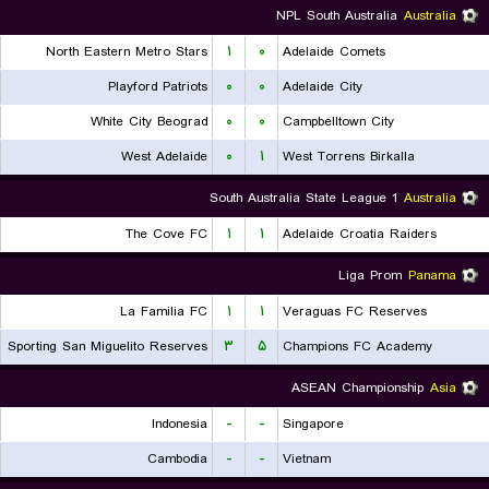
NPL South Australia
Australia
North Eastern Metro Stars
۱
۰
Adelaide Comets
Playford Patriots
۰
۰
Adelaide City
White City Beograd
۰
۰
Campbelltown City
West Adelaide
۰
۱
West Torrens Birkalla
South Australia State League 1
Australia
The Cove FC
۱
۱
Adelaide Croatia Raiders
Liga Prom
Panama
La Familia FC
۱
۱
Veraguas FC Reserves
Sporting San Miguelito Reserves
۳
۵
Champions FC Academy
ASEAN Championship
Asia
Indonesia
-
-
Singapore
Cambodia
-
-
Vietnam