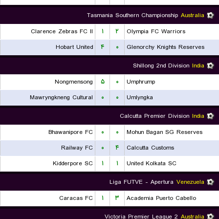
Tasmania Southern Championship
Australia
Clarence Zebras FC II
۱
۲
Olympia FC Warriors
Hobart United
۴
۰
Glenorchy Knights Reserves
Shillong 2nd Division
India
Nongmensong
۵
۰
Umphrump
Mawryngkneng Cultural
۰
۰
Umlyngka
Calcutta Premier Division
India
Bhawanipore FC
۰
۰
Mohun Bagan SG Reserves
Railway FC
۰
۴
Calcutta Customs
Kidderpore SC
۱
۱
United Kolkata SC
Liga FUTVE - Apertura
Venezuela
Caracas FC
۱
۳
Academia Puerto Cabello
Victoria Premier League 2
Australia