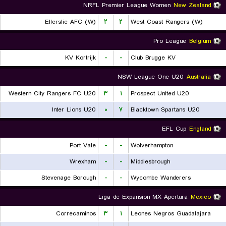
NRFL Premier League Women
New Zealand
Ellerslie AFC (W)
۲
۲
West Coast Rangers (W)
Pro League
Belgium
KV Kortrijk
-
-
Club Brugge KV
NSW League One U20
Australia
Western City Rangers FC U20
۳
۱
Prospect United U20
Inter Lions U20
۰
۷
Blacktown Spartans U20
EFL Cup
England
Port Vale
-
-
Wolverhampton
Wrexham
-
-
Middlesbrough
Stevenage Borough
-
-
Wycombe Wanderers
Liga de Expansion MX Apertura
Mexico
Correcaminos
۳
۱
Leones Negros Guadalajara