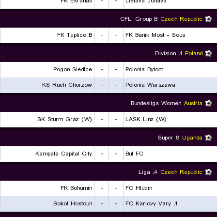
FK Ekranas
-
-
Lietava Jonava
CFL, Group B
Czech Republic
FK Teplice B
-
-
FK Banik Most - Sous
1. Division
Poland
Pogon Siedlce
-
-
Polonia Bytom
KS Ruch Chorzow
-
-
Polonia Warszawa
Bundesliga Women
Austria
SK Sturm Graz (W)
-
-
LASK Linz (W)
Super 8
Uganda
Kampala Capital City
-
-
Bul FC
4. Liga
Czech Republic
FK Bohumin
-
-
FC Hlucin
Sokol Hostoun
-
-
1. FC Karlovy Vary