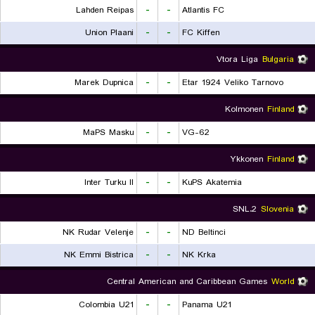
Lahden Reipas
-
-
Atlantis FC
Union Plaani
-
-
FC Kiffen
Vtora Liga
Bulgaria
Marek Dupnica
-
-
Etar 1924 Veliko Tarnovo
Kolmonen
Finland
MaPS Masku
-
-
VG-62
Ykkonen
Finland
Inter Turku II
-
-
KuPS Akatemia
2.SNL
Slovenia
NK Rudar Velenje
-
-
ND Beltinci
NK Emmi Bistrica
-
-
NK Krka
Central American and Caribbean Games
World
Colombia U21
-
-
Panama U21