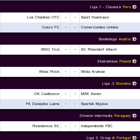
Liga 1 - Clausura
Peru
Los Chankas CYC
-
-
Sport Huancayo
Cusco FC
-
-
Comerciantes Unidos
Bundesliga
Austria
WSG Tirol
-
-
SC Rheindorf Altach
Ekstraklasa
Poland
Wisla Plock
-
-
Wisla Krakow
3. Liga
Slovakia
OK Castkovce
-
-
MSK Senec
FK Dunajska Luzna
-
-
Spartak Myjava
Division Intermedia
Paraguay
Resistencia SC
-
-
Independiente FBC
Liga 3, Group A
Portugal