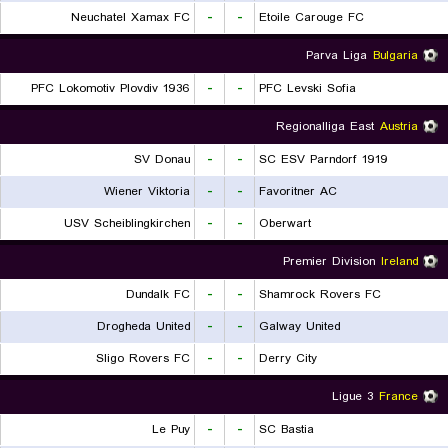
Neuchatel Xamax FC
-
-
Etoile Carouge FC
Parva Liga
Bulgaria
PFC Lokomotiv Plovdiv 1936
-
-
PFC Levski Sofia
Regionalliga East
Austria
SV Donau
-
-
SC ESV Parndorf 1919
Wiener Viktoria
-
-
Favoritner AC
USV Scheiblingkirchen
-
-
Oberwart
Premier Division
Ireland
Dundalk FC
-
-
Shamrock Rovers FC
Drogheda United
-
-
Galway United
Sligo Rovers FC
-
-
Derry City
Ligue 3
France
Le Puy
-
-
SC Bastia