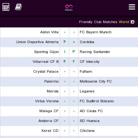
Friendly Club Matches
World
Aston Villa
-
-
FC Bayern Munich
Union Deportiva Almeria
۴
۰
Cordoba
Sporting Gijon
۱
۳
Racing Santander
Villarreal CF B
۴
۲
CF Intercity
Crystal Palace
-
-
Fulham
Palermo
-
-
Melbourne City FC
Merida
-
-
Leganes
Virtus Verona
-
-
FC Sudtirol Bolzano
Malaga CF
-
-
AD Ceuta FC
Andorra CF
-
-
SD Huesca
Xerez CD
-
-
Chiclana