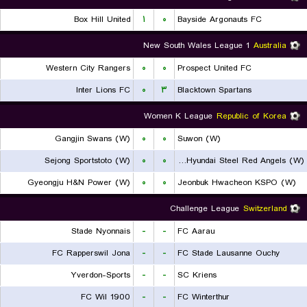
Box Hill United
۱
۰
Bayside Argonauts FC
New South Wales League 1
Australia
Western City Rangers
۰
۰
Prospect United FC
Inter Lions FC
۰
۳
Blacktown Spartans
Women K League
Republic of Korea
Gangjin Swans (W)
۰
۰
Suwon (W)
Sejong Sportstoto (W)
۰
۰
Incheon Hyundai Steel Red Angels (W)
Gyeongju H&N Power (W)
۰
۰
Jeonbuk Hwacheon KSPO (W)
Challenge League
Switzerland
Stade Nyonnais
-
-
FC Aarau
FC Rapperswil Jona
-
-
FC Stade Lausanne Ouchy
Yverdon-Sports
-
-
SC Kriens
FC Wil 1900
-
-
FC Winterthur