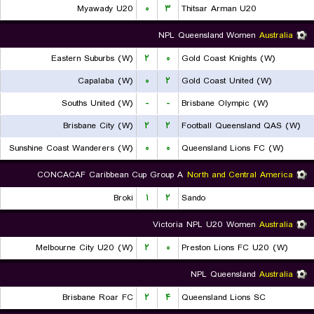
Myawady U20
۰
۳
Thitsar Arman U20
NPL Queensland Women
Australia
Eastern Suburbs (W)
۲
۰
Gold Coast Knights (W)
Capalaba (W)
۰
۲
Gold Coast United (W)
Souths United (W)
-
-
Brisbane Olympic (W)
Brisbane City (W)
۲
۲
Football Queensland QAS (W)
Sunshine Coast Wanderers (W)
۰
۰
Queensland Lions FC (W)
CONCACAF Caribbean Cup Group A
North and Central America
Broki
۱
۲
Sando
Victoria NPL U20 Women
Australia
Melbourne City U20 (W)
۲
۰
Preston Lions FC U20 (W)
NPL Queensland
Australia
Brisbane Roar FC
۲
۴
Queensland Lions SC