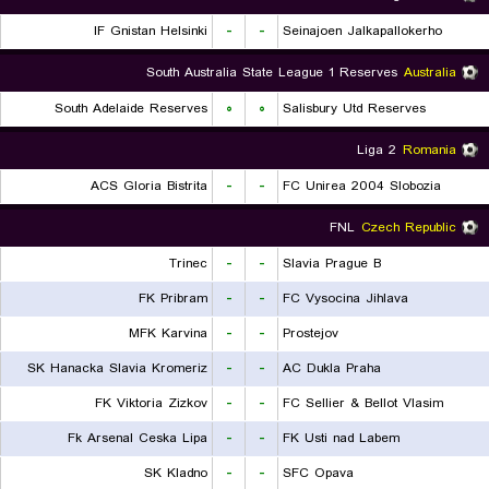
IF Gnistan Helsinki
-
-
Seinajoen Jalkapallokerho
South Australia State League 1 Reserves
Australia
South Adelaide Reserves
۰
۰
Salisbury Utd Reserves
Liga 2
Romania
ACS Gloria Bistrita
-
-
FC Unirea 2004 Slobozia
FNL
Czech Republic
Trinec
-
-
Slavia Prague B
FK Pribram
-
-
FC Vysocina Jihlava
MFK Karvina
-
-
Prostejov
SK Hanacka Slavia Kromeriz
-
-
AC Dukla Praha
FK Viktoria Zizkov
-
-
FC Sellier & Bellot Vlasim
Fk Arsenal Ceska Lipa
-
-
FK Usti nad Labem
SK Kladno
-
-
SFC Opava