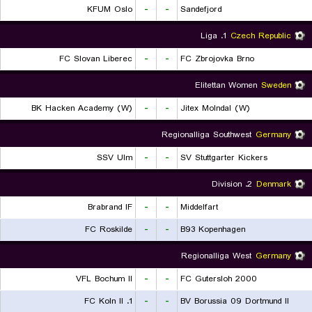
KFUM Oslo
-
-
Sandefjord
1. Liga
Czech Republic
FC Slovan Liberec
-
-
FC Zbrojovka Brno
Elitettan Women
Sweden
BK Hacken Academy (W)
-
-
Jitex Molndal (W)
Regionalliga Southwest
Germany
SSV Ulm
-
-
SV Stuttgarter Kickers
2. Division
Denmark
Brabrand IF
-
-
Middelfart
FC Roskilde
-
-
B93 Kopenhagen
Regionalliga West
Germany
VFL Bochum II
-
-
FC Gutersloh 2000
1. FC Koln II
-
-
BV Borussia 09 Dortmund II