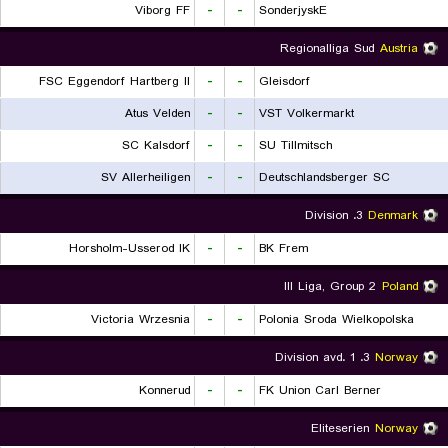
Viborg FF
-
-
SonderjyskE
Regionalliga Sud
Austria
FSC Eggendorf Hartberg II
-
-
Gleisdorf
Atus Velden
-
-
VST Volkermarkt
SC Kalsdorf
-
-
SU Tillmitsch
SV Allerheiligen
-
-
Deutschlandsberger SC
3. Division
Denmark
Horsholm-Usserod IK
-
-
BK Frem
III Liga, Group 2
Poland
Victoria Wrzesnia
-
-
Polonia Sroda Wielkopolska
3. Division avd. 1
Norway
Konnerud
-
-
FK Union Carl Berner
Eliteserien
Norway