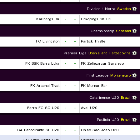
Division 1 Norra
Sweden
Karlbergs BK
-
-
Enkopings SK FK
Championship
Scotland
FC Livingston
-
-
Partick Thistle
Premier Liga
Bosnia and Herzegovina
FK BSK Banja Luka
-
-
FK Zeljeznicar Sarajevo
First League
Montenegro
FK Arsenal Tivat
-
-
FK Mornar Bar
Catarinense U20
Brazil
Barra FC SC U20
-
-
Avai U20
Paulista U20
Brazil
CA Bandeirante SP U20
-
-
Uniao Sao Joao U20