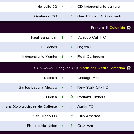
22 de Julio
۰
۲
CD Independiente Juniors
Gualaceo SC
۱
۲
San Antonio FC Cotacachi
Primera B
Colombia
Real Santander
۲
۲
Atletico Cali F.C.
FC Leones
۱
۰
Bogota FC
Independiente Yumbo
۲
۰
Real Cartagena
CONCACAF Leagues Cup
North and Central America
Necaxa
۰
۲
Chicago Fire
Santos Laguna Mexico
۰
۲
New York City FC
Puebla
۲
۵
Portland Timbers
Club Tijuana Xoloitzcuintles de Caliente
۰
۲
Austin FC
San Diego FC
۱
۳
Club America
Philadelphia Union
۰
۱
Cruz Azul