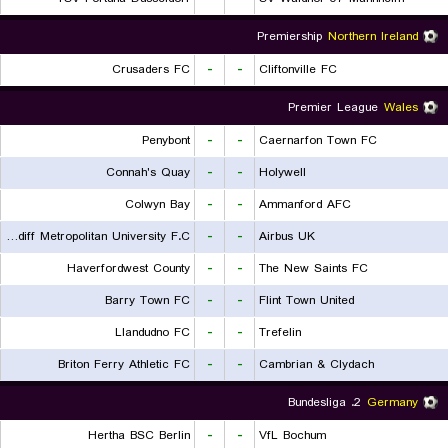
Premiership
Northern Ireland
Crusaders FC
-
-
Cliftonville FC
Premier League
Wales
Penybont
-
-
Caernarfon Town FC
Connah's Quay
-
-
Holywell
Colwyn Bay
-
-
Ammanford AFC
Cardiff Metropolitan University F.C.
-
-
Airbus UK
Haverfordwest County
-
-
The New Saints FC
Barry Town FC
-
-
Flint Town United
Llandudno FC
-
-
Trefelin
Briton Ferry Athletic FC
-
-
Cambrian & Clydach
2. Bundesliga
Germany
Hertha BSC Berlin
-
-
VfL Bochum