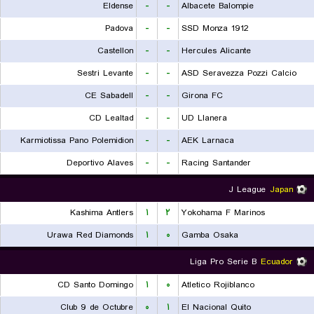
Eldense
-
-
Albacete Balompie
Padova
-
-
SSD Monza 1912
Castellon
-
-
Hercules Alicante
Sestri Levante
-
-
ASD Seravezza Pozzi Calcio
CE Sabadell
-
-
Girona FC
CD Lealtad
-
-
UD Llanera
Karmiotissa Pano Polemidion
-
-
AEK Larnaca
Deportivo Alaves
-
-
Racing Santander
J League
Japan
Kashima Antlers
۱
۲
Yokohama F Marinos
Urawa Red Diamonds
۱
۰
Gamba Osaka
Liga Pro Serie B
Ecuador
CD Santo Domingo
۱
۰
Atletico Rojiblanco
Club 9 de Octubre
۰
۱
El Nacional Quito