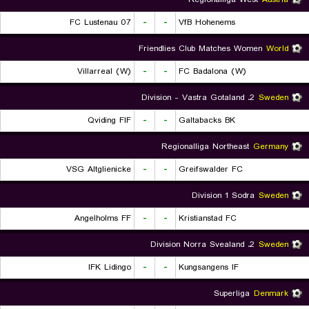
FC Lustenau 07
-
-
VfB Hohenems
Friendlies Club Matches Women
World
Villarreal (W)
-
-
FC Badalona (W)
2. Division - Vastra Gotaland
Sweden
Qviding FIF
-
-
Galtabacks BK
Regionalliga Northeast
Germany
VSG Altglienicke
-
-
Greifswalder FC
Division 1 Sodra
Sweden
Angelholms FF
-
-
Kristianstad FC
2. Division Norra Svealand
Sweden
IFK Lidingo
-
-
Kungsangens IF
Superliga
Denmark