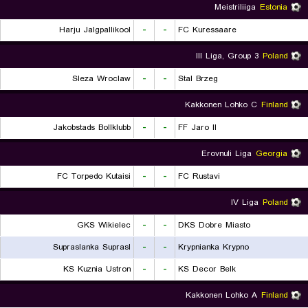
Meistriliiga
Estonia
Harju Jalgpallikool
-
-
FC Kuressaare
III Liga, Group 3
Poland
Sleza Wroclaw
-
-
Stal Brzeg
Kakkonen Lohko C
Finland
Jakobstads Bollklubb
-
-
FF Jaro II
Erovnuli Liga
Georgia
FC Torpedo Kutaisi
-
-
FC Rustavi
IV Liga
Poland
GKS Wikielec
-
-
DKS Dobre Miasto
Supraslanka Suprasl
-
-
Krypnianka Krypno
KS Kuznia Ustron
-
-
KS Decor Belk
Kakkonen Lohko A
Finland