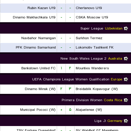
Rubin Kazan U19
-
-
Chertanovo U19
Dinamo Makhachkala U19
-
-
CSKA Moscow U19
Super League
Uzbekistan
Navbahor Namangan
-
-
Surkhon Termez
PFK Dinamo Samarkand
-
-
Lokomotiv Tashkent FK
New South Wales League 2
Australia
Bankstown United FC
۱
۲
Mounties Wanderers
UEFA Champions League Women Qualification
Europe
Dinamo Minsk (W)
۲
۳
Breidablik Kopavogur (W)
Primera Division Women
Costa Rica
Municipal Pococi (W)
۰
۵
Alajuelense (W)
3. Liga
Germany
TSV Fortuna Dusseldorf
-
-
SV Waldhof 07 Mannheim