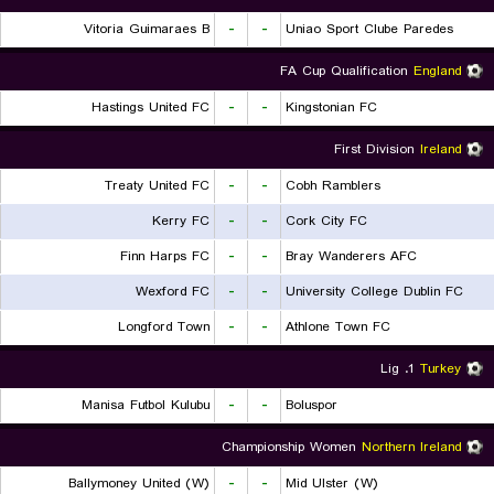
Vitoria Guimaraes B
-
-
Uniao Sport Clube Paredes
FA Cup Qualification
England
Hastings United FC
-
-
Kingstonian FC
First Division
Ireland
Treaty United FC
-
-
Cobh Ramblers
Kerry FC
-
-
Cork City FC
Finn Harps FC
-
-
Bray Wanderers AFC
Wexford FC
-
-
University College Dublin FC
Longford Town
-
-
Athlone Town FC
1. Lig
Turkey
Manisa Futbol Kulubu
-
-
Boluspor
Championship Women
Northern Ireland
Ballymoney United (W)
-
-
Mid Ulster (W)