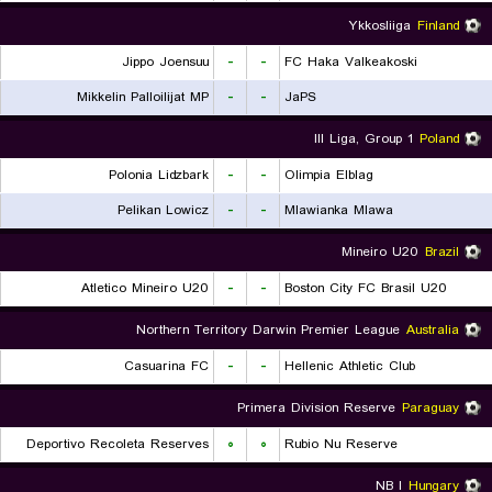
Ykkosliiga
Finland
Jippo Joensuu
-
-
FC Haka Valkeakoski
Mikkelin Palloilijat MP
-
-
JaPS
III Liga, Group 1
Poland
Polonia Lidzbark
-
-
Olimpia Elblag
Pelikan Lowicz
-
-
Mlawianka Mlawa
Mineiro U20
Brazil
Atletico Mineiro U20
-
-
Boston City FC Brasil U20
Northern Territory Darwin Premier League
Australia
Casuarina FC
-
-
Hellenic Athletic Club
Primera Division Reserve
Paraguay
Deportivo Recoleta Reserves
۰
۰
Rubio Nu Reserve
NB I
Hungary