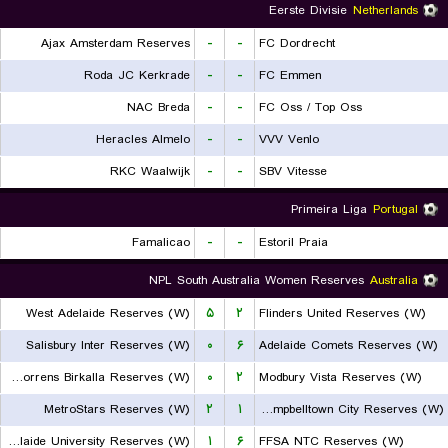
Eerste Divisie
Netherlands
Ajax Amsterdam Reserves
-
-
FC Dordrecht
Roda JC Kerkrade
-
-
FC Emmen
NAC Breda
-
-
FC Oss / Top Oss
Heracles Almelo
-
-
VVV Venlo
RKC Waalwijk
-
-
SBV Vitesse
Primeira Liga
Portugal
Famalicao
-
-
Estoril Praia
NPL South Australia Women Reserves
Australia
West Adelaide Reserves (W)
۵
۲
Flinders United Reserves (W)
Salisbury Inter Reserves (W)
۰
۶
Adelaide Comets Reserves (W)
West Torrens Birkalla Reserves (W)
۰
۲
Modbury Vista Reserves (W)
MetroStars Reserves (W)
۲
۱
Campbelltown City Reserves (W)
Adelaide University Reserves (W)
۱
۶
FFSA NTC Reserves (W)