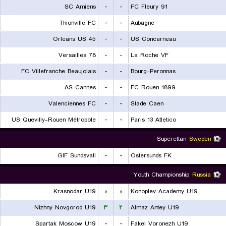
SC Amiens
-
-
FC Fleury 91
Thionville FC
-
-
Aubagne
Orleans US 45
-
-
US Concarneau
Versailles 78
-
-
La Roche VF
FC Villefranche Beaujolais
-
-
Bourg-Peronnas
AS Cannes
-
-
FC Rouen 1899
Valenciennes FC
-
-
Stade Caen
US Quevilly-Rouen Métropole
-
-
Paris 13 Atletico
Superettan
Sweden
GIF Sundsvall
-
-
Ostersunds FK
Youth Championship
Russia
Krasnodar U19
۰
۰
Konoplev Academy U19
Nizhny Novgorod U19
۳
۲
Almaz Antey U19
Spartak Moscow U19
-
-
Fakel Voronezh U19