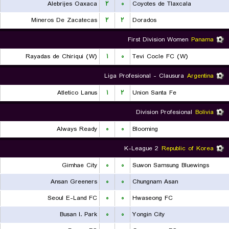
Alebrijes Oaxaca
۲
۰
Coyotes de Tlaxcala
Mineros De Zacatecas
۲
۲
Dorados
First Division Women
Panama
Rayadas de Chiriqui (W)
۱
۰
Tevi Cocle FC (W)
Liga Profesional - Clausura
Argentina
Atletico Lanus
۱
۲
Union Santa Fe
Division Profesional
Bolivia
Always Ready
۰
۰
Blooming
K-League 2
Republic of Korea
Gimhae City
۰
۰
Suwon Samsung Bluewings
Ansan Greeners
۰
۰
Chungnam Asan
Seoul E-Land FC
۰
۰
Hwaseong FC
Busan I. Park
۰
۰
Yongin City