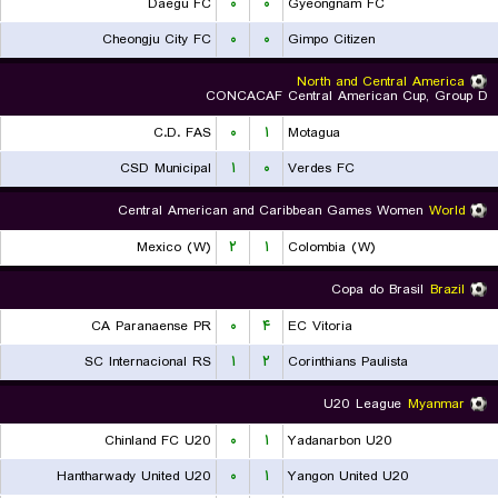
Daegu FC
۰
۰
Gyeongnam FC
Cheongju City FC
۰
۰
Gimpo Citizen
North and Central America
CONCACAF Central American Cup, Group D
C.D. FAS
۰
۱
Motagua
CSD Municipal
۱
۰
Verdes FC
Central American and Caribbean Games Women
World
Mexico (W)
۲
۱
Colombia (W)
Copa do Brasil
Brazil
CA Paranaense PR
۰
۴
EC Vitoria
SC Internacional RS
۱
۲
Corinthians Paulista
U20 League
Myanmar
Chinland FC U20
۰
۱
Yadanarbon U20
Hantharwady United U20
۰
۱
Yangon United U20