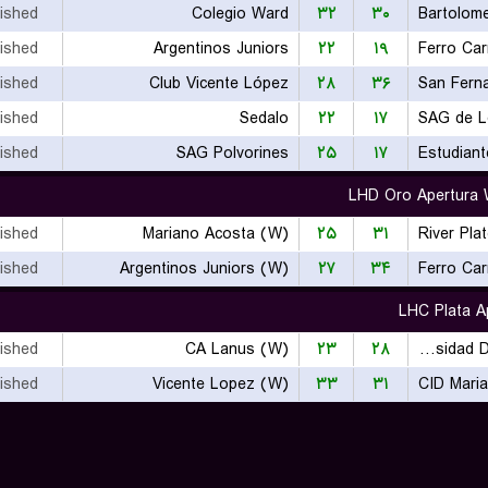
nished
Colegio Ward
۳۲
۳۰
Bartolome
nished
Argentinos Juniors
۲۲
۱۹
Ferro Car
nished
Club Vicente López
۲۸
۳۶
San Fern
nished
Sedalo
۲۲
۱۷
SAG de L
nished
SAG Polvorines
۲۵
۱۷
Estudiant
LHD Oro Apertura
nished
Mariano Acosta (W)
۲۵
۳۱
River Pla
nished
Argentinos Juniors (W)
۲۷
۳۴
Ferro Car
LHC Plata A
nished
CA Lanus (W)
۲۳
۲۸
Universidad De Buenos Aires (W)
nished
Vicente Lopez (W)
۳۳
۳۱
CID Mari